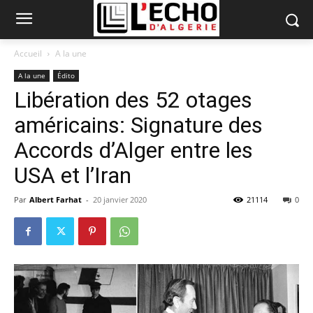
Accueil
A la une
A la une
Édito
Libération des 52 otages
américains: Signature des
Accords d’Alger entre les
USA et l’Iran
Par
Albert Farhat
-
20 janvier 2020
21114
0