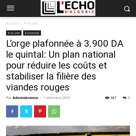
Accueil
A la une
A la une
Economie
L’orge plafonnée à 3.900 DA
le quintal: Un plan national
pour réduire les coûts et
stabiliser la filière des
viandes rouges
Par
Administrateur
-
1 décembre 2025
667
0