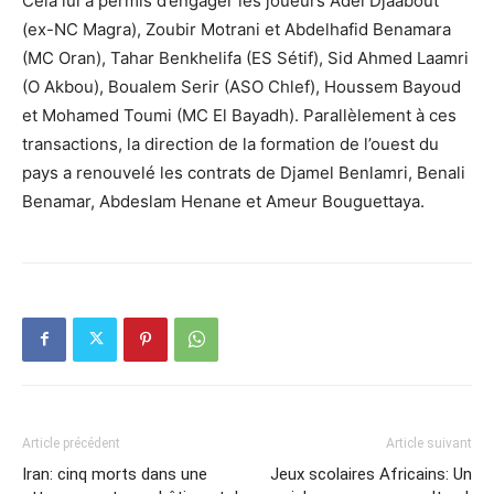
Cela lui a permis d’engager les joueurs Adel Djaabout
(ex-NC Magra), Zoubir Motrani et Abdelhafid Benamara
(MC Oran), Tahar Benkhelifa (ES Sétif), Sid Ahmed Laamri
(O Akbou), Boualem Serir (ASO Chlef), Houssem Bayoud
et Mohamed Toumi (MC El Bayadh). Parallèlement à ces
transactions, la direction de la formation de l’ouest du
pays a renouvelé les contrats de Djamel Benlamri, Benali
Benamar, Abdeslam Henane et Ameur Bouguettaya.
Article précédent
Article suivant
Iran: cinq morts dans une
Jeux scolaires Africains: Un