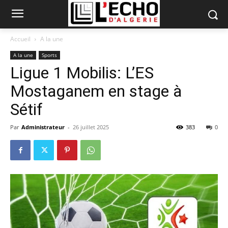
Accueil
A la une
A la une
Sports
Ligue 1 Mobilis: L’ES
Mostaganem en stage à
Sétif
Par
Administrateur
-
26 juillet 2025
383
0