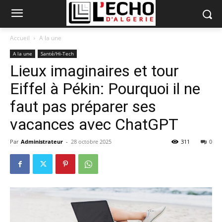
Accueil
A la une
A la une
Santé/Hi-Tech
Lieux imaginaires et tour
Eiffel à Pékin: Pourquoi il ne
faut pas préparer ses
vacances avec ChatGPT
Par
Administrateur
-
28 octobre 2025
311
0