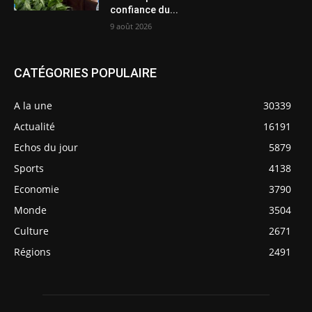
confiance du...
9 août 2026
CATÉGORIES POPULAIRE
A la une
30339
Actualité
16191
Echos du jour
5879
Sports
4138
Economie
3790
Monde
3504
Culture
2671
Régions
2491