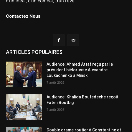
d’un idéal, d’un combat, d’un rêve.
Contactez Nous
ARTICLES POPULAIRES
Audience: Ahmed Attaf reçu par le
président biélorusse Alexandre
Loukachenko à Minsk
7 août 2026
Audience: Khalida Boufedeche reçoit
Fateh Boutbig
7 août 2026
Double drame routier à Constantine et