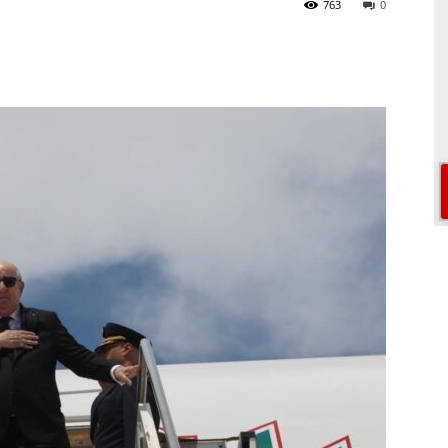
763
0