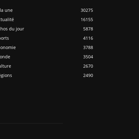
la une
30275
tualité
16155
chos du jour
5878
ports
4116
conomie
3788
onde
3504
ulture
2670
égions
2490