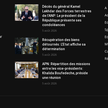
Décès du général Kamel
A 
Lakhdar des Forces terrestres
Ac
de l’ANP: Le président de la
République présente ses
E
condoléances
S
5 août 2026
ar
E
Récupération des biens
M
détournés: L’Etat affiche sa
détermination
C
5 août 2026
R
APN: Répartition des missions
entre les vice-présidents:
Khalida Boufedeche, préside
une réunion
5 août 2026