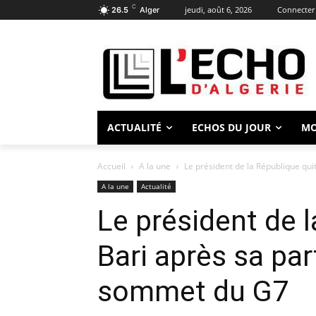
C
jeudi, août 6, 2026
Connecter 
26.5
Alger
ACTUALITÉ
ECHOS DU JOUR
M
Accueil
A la une
Le président de la République qui
A la une
Actualité
Le président de 
Bari après sa par
sommet du G7