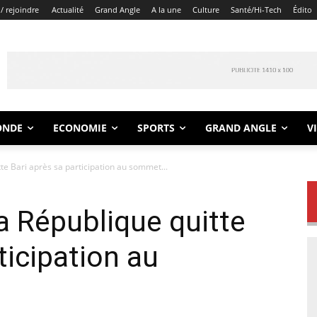
/ rejoindre
Actualité
Grand Angle
A la une
Culture
Santé/Hi-Tech
Édito
ONDE
ECONOMIE
SPORTS
GRAND ANGLE
V
tte Bari après sa participation au sommet...
la République quitte
ticipation au