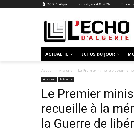
C
samedi, août 8, 2026
Connecte
26.7
Alger
ACTUALITÉ
ECHOS DU JOUR
M
Accueil
A la une
Le Premier ministre vietnamien se
A la une
Actualité
Le Premier minis
recueille à la m
la Guerre de libé