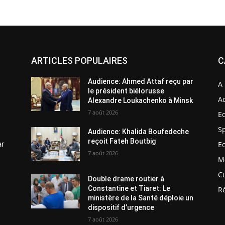
ARTICLES POPULAIRES
C
Audience: Ahmed Attaf reçu par
A 
le président biélorusse
Ac
Alexandre Loukachenko à Minsk
7 août 2026
E
S
Audience: Khalida Boufedeche
reçoit Fateh Boutbig
ar
E
7 août 2026
M
C
Double drame routier à
Constantine et Tiaret: Le
R
ministère de la Santé déploie un
dispositif d’urgence
7 août 2026