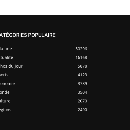
ATÉGORIES POPULAIRE
la une
30296
tualité
16168
chos du jour
5878
ports
4123
conomie
3789
onde
3504
ulture
2670
égions
2490