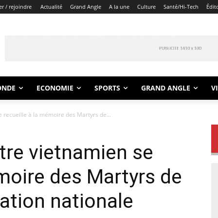
r / rejoindre
Actualité
Grand Angle
A la une
Culture
Santé/Hi-Tech
Édit
ONDE
ECONOMIE
SPORTS
GRAND ANGLE
V
 recueille à la mémoire des Martyrs de...
tre vietnamien se
émoire des Martyrs de
ration nationale