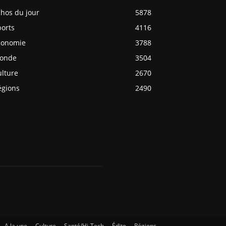
chos du jour
5878
ports
4116
conomie
3788
onde
3504
ulture
2670
égions
2490
A la une
Culture
Santé/Hi-Tech
Édito
Régions