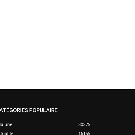
ATÉGORIES POPULAIRE
la une
30275
tualité
16155