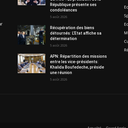
République présente ses
E
condoléances
S
5 août 2026
ar
E
Récupération des biens
M
détournés: L’Etat affiche sa
détermination
C
5 août 2026
R
APN: Répartition des missions
entre les vice-présidents:
Khalida Boufedeche, préside
une réunion
5 août 2026
Actualité
Grand Angle