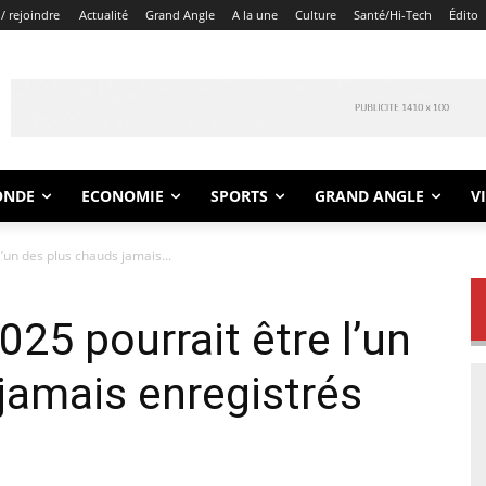
/ rejoindre
Actualité
Grand Angle
A la une
Culture
Santé/Hi-Tech
Édito
ONDE
ECONOMIE
SPORTS
GRAND ANGLE
V
l’un des plus chauds jamais...
025 pourrait être l’un
jamais enregistrés