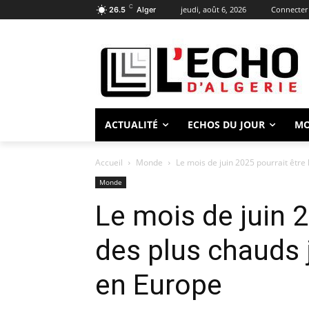
C
jeudi, août 6, 2026
Connecter 
26.5
Alger
ACTUALITÉ
ECHOS DU JOUR
M
Accueil
Monde
Le mois de juin 2025 pourrait être 
Monde
Le mois de juin 2
des plus chauds 
en Europe