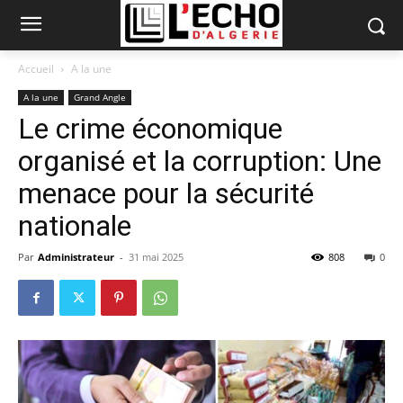
Accueil
A la une
A la une
Grand Angle
Le crime économique
organisé et la corruption: Une
menace pour la sécurité
nationale
Par
Administrateur
-
31 mai 2025
808
0