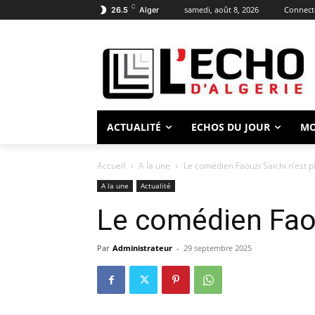
C
samedi, août 8, 2026
Connecte
26.5
Alger
ACTUALITÉ
ECHOS DU JOUR
M
Accueil
A la une
Le comédien Faouzi Saichi n’est p
A la une
Actualité
Le comédien Faou
Par
Administrateur
-
29 septembre 2025