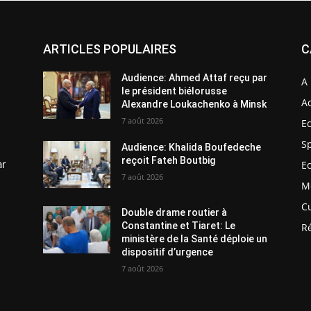
ARTICLES POPULAIRES
C
Audience: Ahmed Attaf reçu par
A 
le président biélorusse
Ac
Alexandre Loukachenko à Minsk
7 août 2026
E
S
Audience: Khalida Boufedeche
reçoit Fateh Boutbig
ar
E
7 août 2026
M
C
Double drame routier à
Constantine et Tiaret: Le
R
ministère de la Santé déploie un
dispositif d’urgence
7 août 2026