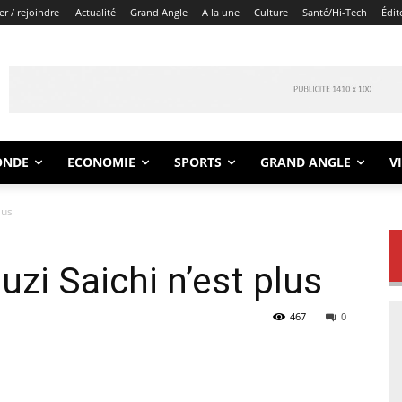
r / rejoindre
Actualité
Grand Angle
A la une
Culture
Santé/Hi-Tech
Édit
ONDE
ECONOMIE
SPORTS
GRAND ANGLE
V
lus
zi Saichi n’est plus
467
0