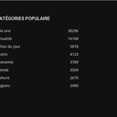
ATÉGORIES POPULAIRE
la une
30296
tualité
16168
chos du jour
5878
ports
4123
conomie
3789
onde
3504
ulture
2670
égions
2490