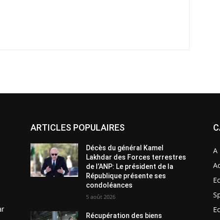
ARTICLES POPULAIRES
C
Décès du général Kamel
A 
Lakhdar des Forces terrestres
Ac
de l’ANP: Le président de la
République présente ses
E
condoléances
S
5 août 2026
ar
E
Récupération des biens