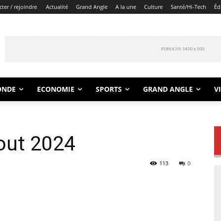
ter / rejoindre
Actualité
Grand Angle
A la une
Culture
Santé/Hi-Tech
Éd
ONDE
ECONOMIE
SPORTS
GRAND ANGLE
V
out 2024
113
0