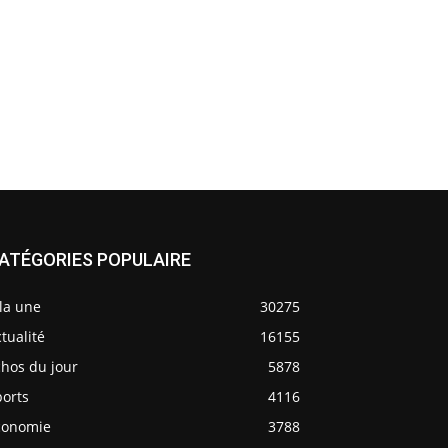
ATÉGORIES POPULAIRE
la une
30275
tualité
16155
chos du jour
5878
ports
4116
conomie
3788