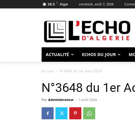
C
vendredi, août 7, 2026
Connec
26.5
Alger
ACTUALITÉ
ECHOS DU JOUR
M
Accueil
N°3648 du 1er Aout 2024
N°3648 du 1er A
Par
Administrateur
-
1 août 2024