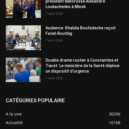
président biélorusse Alexandre
Loukachenko à Minsk
7 août 2026
Audience: Khalida Boufedeche reçoit
Fateh Boutbig
7 août 2026
Double drame routier à Constantine et
Tiaret: Le ministère de la Santé déploie
un dispositif d’urgence
7 août 2026
CATÉGORIES POPULAIRE
A la une
30296
Actualité
16168