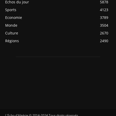
Echos du jour
5878
Sports
4123
Economie
3789
Monde
3504
Culture
2670
Régions
2490
L'Echo d'Algérie © 2014-2024 Tous droits réservés