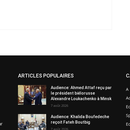
ARTICLES POPULAIRES
C
Audience: Ahmed Attaf reçu par
A 
le président biélorusse
Ac
Alexandre Loukachenko à Minsk
7 août 2026
E
S
Audience: Khalida Boufedeche
reçoit Fateh Boutbig
ar
E
7 août 2026