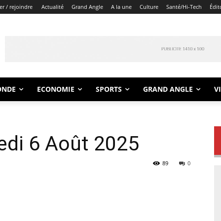
r / rejoindre
Actualité
Grand Angle
A la une
Culture
Santé/Hi-Tech
Édit
ONDE
ECONOMIE
SPORTS
GRAND ANGLE
V
edi 6 Août 2025
89
0