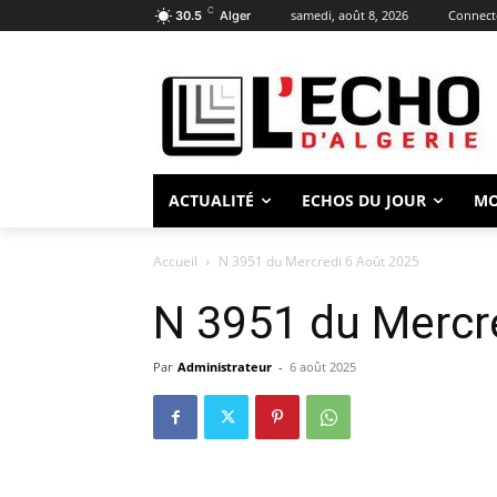
C
samedi, août 8, 2026
Connecte
30.5
Alger
ACTUALITÉ
ECHOS DU JOUR
M
Accueil
N 3951 du Mercredi 6 Août 2025
N 3951 du Mercr
Par
Administrateur
-
6 août 2025