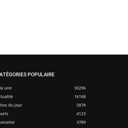
ATÉGORIES POPULAIRE
la une
30296
tualité
16168
chos du jour
5878
ports
4123
conomie
3789