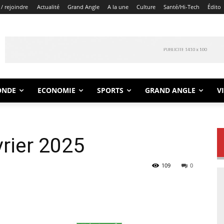
/ rejoindre
Actualité
Grand Angle
A la une
Culture
Santé/Hi-Tech
Édito
ONDE
ECONOMIE
SPORTS
GRAND ANGLE
V
rier 2025
109
0