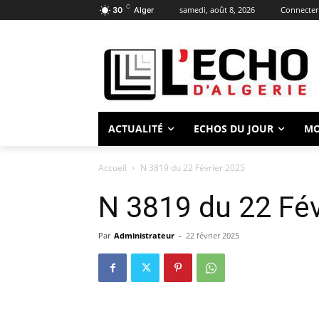
C
samedi, août 8, 2026
Connecter 
30
Alger
ACTUALITÉ
ECHOS DU JOUR
M
Accueil
N 3819 du 22 Février 2025
N 3819 du 22 Fév
Par
Administrateur
-
22 février 2025