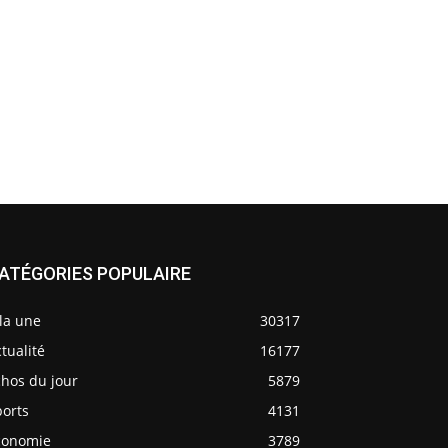
ATÉGORIES POPULAIRE
la une
30317
tualité
16177
chos du jour
5879
ports
4131
conomie
3789