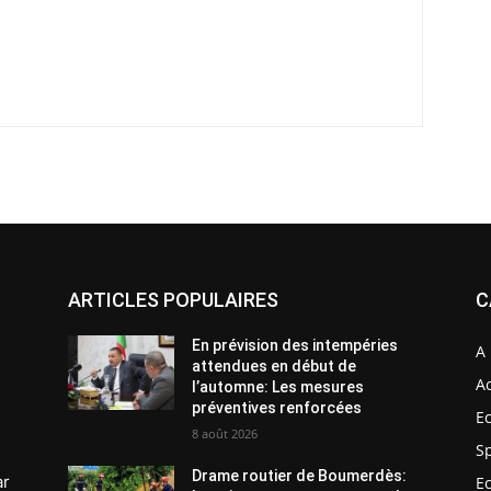
ARTICLES POPULAIRES
C
En prévision des intempéries
A 
attendues en début de
Ac
l’automne: Les mesures
préventives renforcées
E
8 août 2026
S
Drame routier de Boumerdès:
ar
E