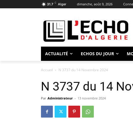
C
dimanche, août 9, 2026
Connec
31.7
Alger
ACTUALITÉ
ECHOS DU JOUR
M
Accueil
N 3737 du 14 Novembre 2024
N 3737 du 14 N
Par
Administrateur
-
13 novembre 2024