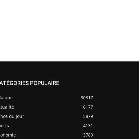
ATÉGORIES POPULAIRE
la une
30317
tualité
16177
chos du jour
5879
ports
4131
conomie
3789