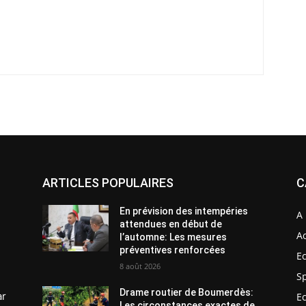
ARTICLES POPULAIRES
C
En prévision des intempéries
A 
attendues en début de
Ac
l’automne: Les mesures
préventives renforcées
E
8 août 2026
S
Drame routier de Boumerdès:
ar
E
Les circonstances exactes de