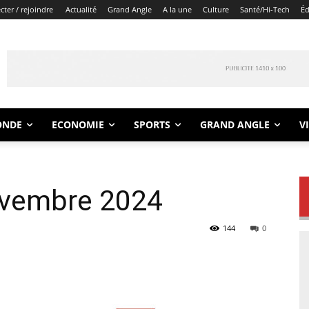
ter / rejoindre
Actualité
Grand Angle
A la une
Culture
Santé/Hi-Tech
Éd
ONDE
ECONOMIE
SPORTS
GRAND ANGLE
V
ovembre 2024
144
0