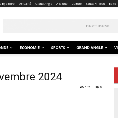
/ rejoindre
Actualité
Grand Angle
A la une
Culture
Santé/Hi-Tech
Édito
ONDE
ECONOMIE
SPORTS
GRAND ANGLE
V
ovembre 2024
132
0