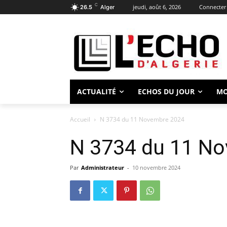
C
jeudi, août 6, 2026
Connecter 
26.5
Alger
ACTUALITÉ
ECHOS DU JOUR
M
Accueil
N 3734 du 11 Novembre 2024
N 3734 du 11 N
Par
Administrateur
-
10 novembre 2024