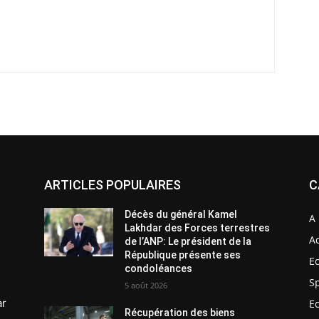
ARTICLES POPULAIRES
C
Décès du général Kamel
A 
Lakhdar des Forces terrestres
Ac
de l’ANP: Le président de la
République présente ses
E
condoléances
S
5 août 2026
ar
E
Récupération des biens