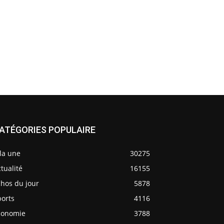
ATÉGORIES POPULAIRE
la une
30275
tualité
16155
chos du jour
5878
ports
4116
conomie
3788