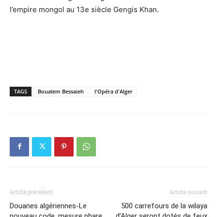
l’empire mongol au 13e siècle Gengis Khan.
TAGS
Boualem Bessaieh
l'Opéra d'Alger
Article précédent
Article suivant
Douanes algériennes-Le
500 carrefours de la wilaya
nouveau code, mesure phare
d’Alger seront dotés de feux