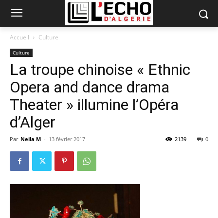
Accueil
Culture
Culture
La troupe chinoise « Ethnic
Opera and dance drama
Theater » illumine l’Opéra
d’Alger
Par
Neila M
-
13 février 2017
2139
0