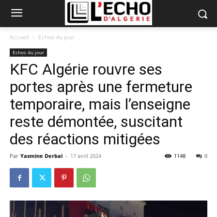
Accueil
Echos du jour
Echos du jour
KFC Algérie rouvre ses
portes après une fermeture
temporaire, mais l’enseigne
reste démontée, suscitant
des réactions mitigées
Par
Yasmine Derbal
-
17 avril 2024
1148
0