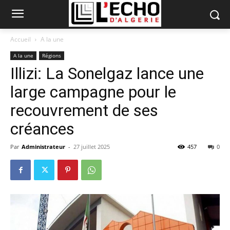
Accueil
A la une
A la une
Régions
Illizi: La Sonelgaz lance une
large campagne pour le
recouvrement de ses
créances
Par
Administrateur
-
27 juillet 2025
457
0