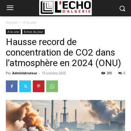
Accueil
A la une
A la une
Echos du jour
Hausse record de
concentration de CO2 dans
l’atmosphère en 2024 (ONU)
Par
Administrateur
-
15 octobre 2025
305
0