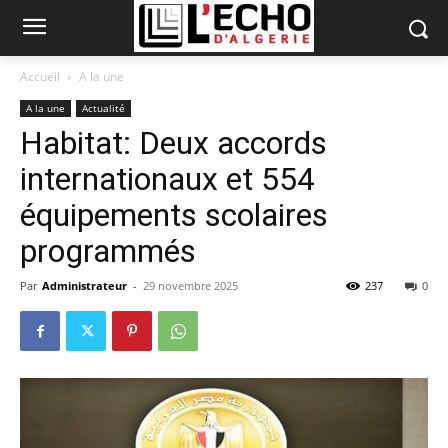
Accueil
A la une
A la une
Actualité
Habitat: Deux accords
internationaux et 554
équipements scolaires
programmés
Par
Administrateur
-
29 novembre 2025
237
0