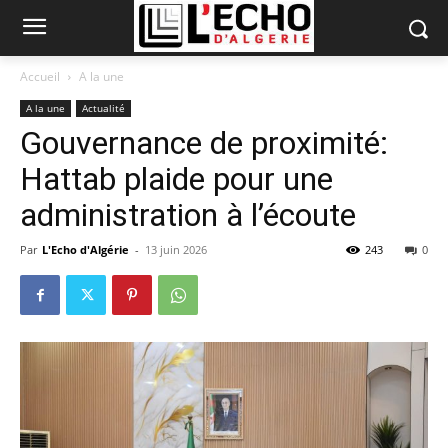
Accueil
A la une
A la une
Actualité
Gouvernance de proximité:
Hattab plaide pour une
administration à l’écoute
Par
L'Echo d'Algérie
-
13 juin 2026
243
0