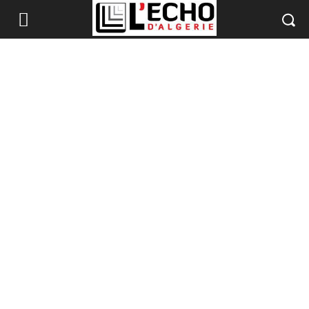
Accueil
A la une
A la une
Monde
Ghaza : 179 martyrs ont été
enterrés dans une fosse
commune (directeur de
l’hôpital al-Chifa)
Par
Administrateur
-
14 novembre 2023
443
0