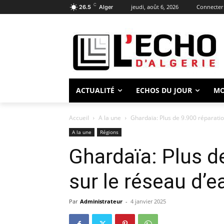
C
jeudi, août 6, 2026
Connecter 
26.5
Alger
ACTUALITÉ
ECHOS DU JOUR
M
Accueil
A la une
Ghardaïa: Plus de 9.900 réparatio
A la une
Régions
Ghardaïa: Plus d
sur le réseau d’
Par
Administrateur
-
4 janvier 2025