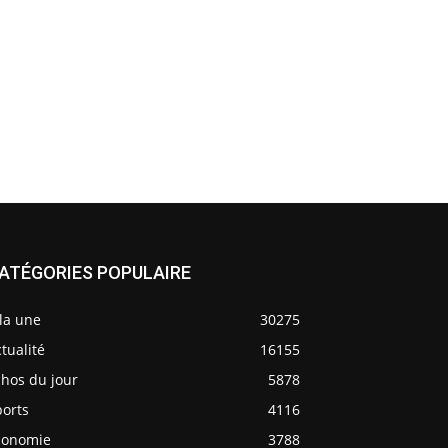
ATÉGORIES POPULAIRE
la une
30275
tualité
16155
chos du jour
5878
ports
4116
conomie
3788