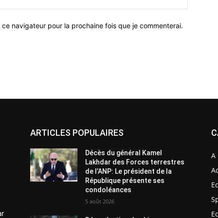
 ce navigateur pour la prochaine fois que je commenterai.
ARTICLES POPULAIRES
C
Décès du général Kamel
A 
Lakhdar des Forces terrestres
Ac
de l’ANP: Le président de la
République présente ses
E
condoléances
S
5 août 2026
ar
E