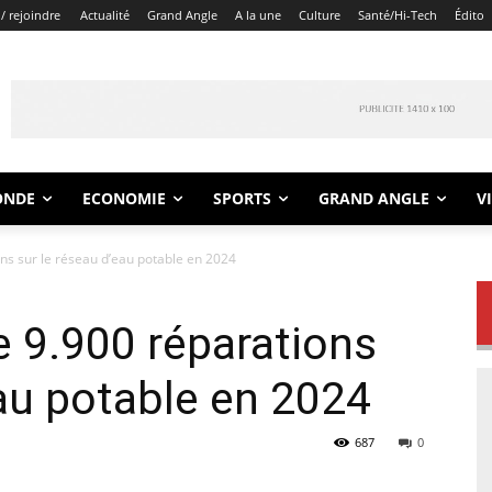
/ rejoindre
Actualité
Grand Angle
A la une
Culture
Santé/Hi-Tech
Édito
ONDE
ECONOMIE
SPORTS
GRAND ANGLE
V
ns sur le réseau d’eau potable en 2024
e 9.900 réparations
eau potable en 2024
687
0