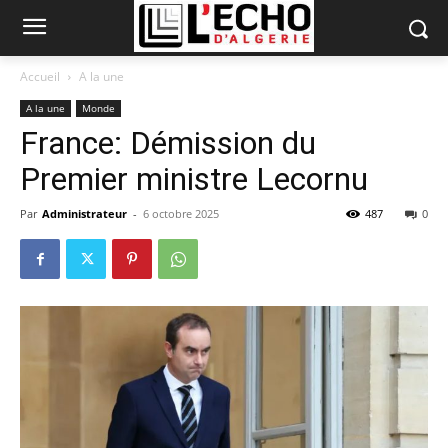
Accueil
A la une
A la une
Monde
France: Démission du
Premier ministre Lecornu
Par
Administrateur
-
6 octobre 2025
487
0