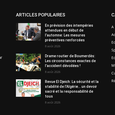
ARTICLES POPULAIRES
C
En prévision des intempéries
A 
attendues en début de
Ac
l’automne: Les mesures
préventives renforcées
E
8 août 2026
S
Drame routier de Boumerdès:
ar
E
Les circonstances exactes de
M
l’accident dévoilées !
8 août 2026
C
R
Revue El Djeich: La sécurité et la
stabilité de l’Algérie… un devoir
sacré et la responsabilité de
tous
8 août 2026