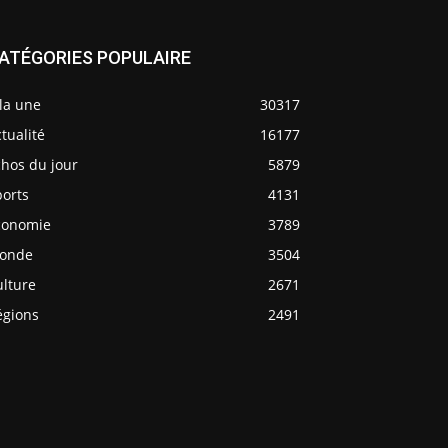
ATÉGORIES POPULAIRE
la une
30317
tualité
16177
chos du jour
5879
ports
4131
conomie
3789
onde
3504
ulture
2671
égions
2491