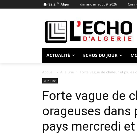
C
dimanche, août 9, 2026
Conne
32.2
Alger
ACTUALITÉ
ECHOS DU JOUR
M
Accueil
A la une
Forte vague de chaleur et pluies 
A la une
Forte vague de c
orageuses dans p
pays mercredi et