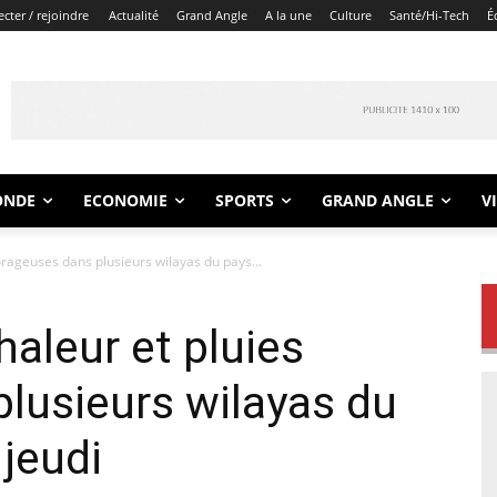
cter / rejoindre
Actualité
Grand Angle
A la une
Culture
Santé/Hi-Tech
É
ONDE
ECONOMIE
SPORTS
GRAND ANGLE
V
orageuses dans plusieurs wilayas du pays...
haleur et pluies
lusieurs wilayas du
 jeudi