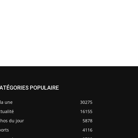
ATÉGORIES POPULAIRE
la une
30275
tualité
16155
chos du jour
5878
ports
4116