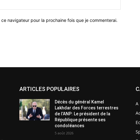
 ce navigateur pour la prochaine fois que je commenterai.
ARTICLES POPULAIRES
C
Décès du général Kamel
A 
Lakhdar des Forces terrestres
Ac
de l’ANP: Le président de la
République présente ses
E
condoléances
S
5 août 2026