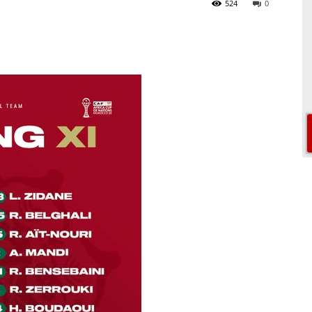
524
0