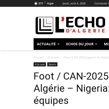
C
jeudi, août 6, 2026
Connecter /
27.1
Alger
ACTUALITÉ
ECHOS DU JOUR
M
Accueil
A la une
Foot / CAN-2025 (quarts de finale)
A la une
Sports
Foot / CAN-2025 
Algérie – Nigeri
équipes