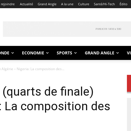
 rejoindre
Actualité
Grand Angle
A la une
Culture
Santé/Hi-Tech
Édito
ONDE
ECONOMIE
SPORTS
GRAND ANGLE
V
 Algérie – Nigeria: La composition des...
(quarts de finale)
a: La composition des