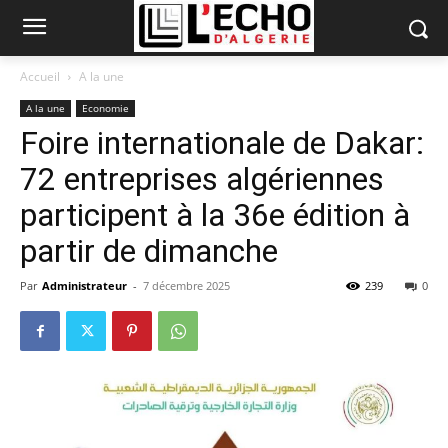
Accueil
A la une
A la une
Economie
Foire internationale de Dakar:
72 entreprises algériennes
participent à la 36e édition à
partir de dimanche
Par
Administrateur
-
7 décembre 2025
239
0