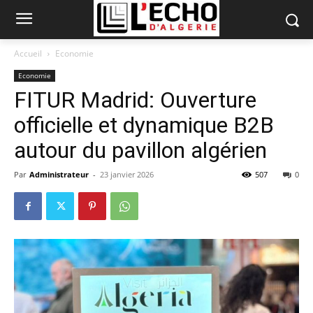
Accueil
Economie
Economie
FITUR Madrid: Ouverture
officielle et dynamique B2B
autour du pavillon algérien
Par
Administrateur
-
23 janvier 2026
507
0