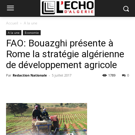
Accueil
A la une
A la une
Economie
FAO: Bouazghi présente à
Rome la stratégie algérienne
de développement agricole
Par
Redaction Nationale
-
5 juillet 2017
1789
0