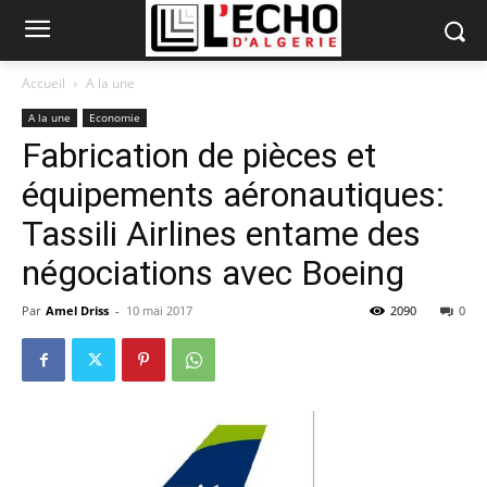
Accueil
A la une
A la une
Economie
Fabrication de pièces et
équipements aéronautiques:
Tassili Airlines entame des
négociations avec Boeing
Par
Amel Driss
-
10 mai 2017
2090
0