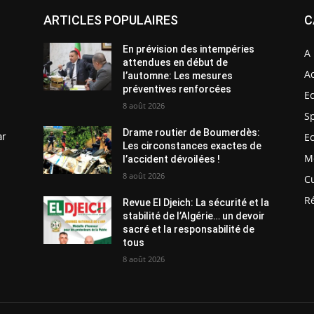
ARTICLES POPULAIRES
C
En prévision des intempéries
A 
attendues en début de
Ac
l’automne: Les mesures
préventives renforcées
E
8 août 2026
S
Drame routier de Boumerdès:
ar
E
Les circonstances exactes de
M
l’accident dévoilées !
8 août 2026
C
R
Revue El Djeich: La sécurité et la
stabilité de l’Algérie… un devoir
sacré et la responsabilité de
tous
8 août 2026