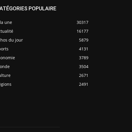
ATÉGORIES POPULAIRE
la une
30317
tualité
16177
chos du jour
5879
ports
4131
conomie
3789
onde
3504
ulture
2671
égions
2491