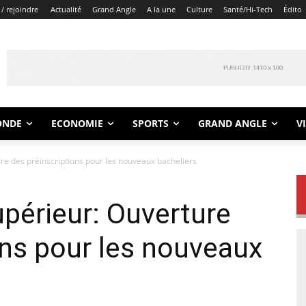
/ rejoindre
Actualité
Grand Angle
A la une
Culture
Santé/Hi-Tech
Édito
ONDE
ECONOMIE
SPORTS
GRAND ANGLE
V
e des préinscriptions pour les nouveaux bacheliers
périeur: Ouverture
ons pour les nouveaux