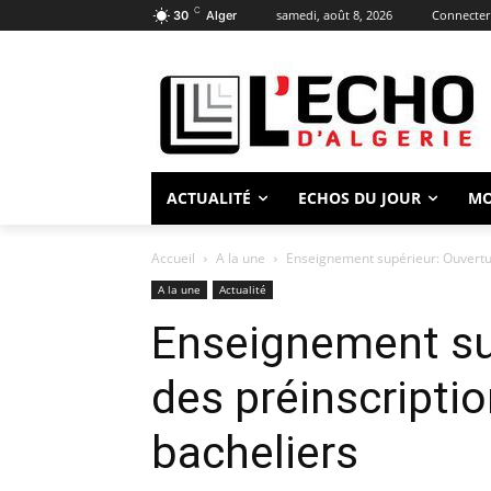
C
samedi, août 8, 2026
Connecter 
30
Alger
ACTUALITÉ
ECHOS DU JOUR
M
Accueil
A la une
Enseignement supérieur: Ouvertur
A la une
Actualité
Enseignement su
des préinscripti
bacheliers