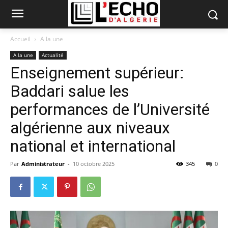
Accueil
A la une
A la une
Actualité
Enseignement supérieur:
Baddari salue les
performances de l’Université
algérienne aux niveaux
national et international
Par
Administrateur
-
10 octobre 2025
345
0