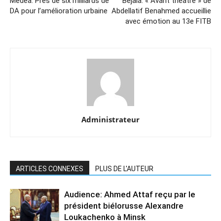
Médéa: Près de six milliards de
Bejaia: « Avant théâtre » de
DA pour l’amélioration urbaine
Abdellatif Benahmed accueillie
avec émotion au 13e FITB
Administrateur
ARTICLES CONNEXES
PLUS DE L'AUTEUR
Audience: Ahmed Attaf reçu par le
président biélorusse Alexandre
Loukachenko à Minsk