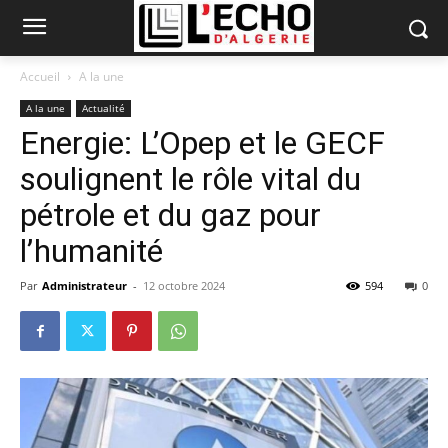
Accueil
A la une
A la une
Actualité
Energie: L’Opep et le GECF
soulignent le rôle vital du
pétrole et du gaz pour
l’humanité
Par
Administrateur
-
12 octobre 2024
594
0