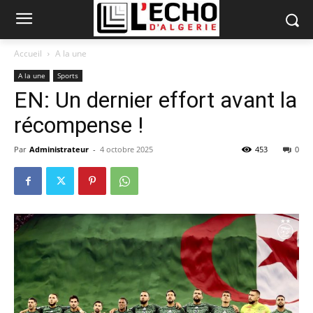
Accueil
A la une
A la une
Sports
EN: Un dernier effort avant la
récompense !
Par
Administrateur
-
4 octobre 2025
453
0