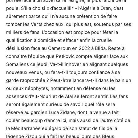
portée face à un adversaire résigné, le plus faible de la
poule. S’il a choisi « d’accueillir » l’Algérie à Oran, c’est
sûrement parce qu’il n’a aucune prétention de faire
tomber les Verts chez eux, qui plus est, soutenus par ses
milliers de fans. L’occasion est propice pour fêter la
qualification à domicile et effacer enfin la cruelle
désillusion face au Cameroun en 2022 à Blida. Reste à
connaître l’équipe que Petkovic compte aligner face aux
Somaliens ce jeudi. Va-t-il innover en alignant quelques
nouveaux venus, ou fera-t-il toujours confiance à sa
garde rapprochée ? Peut-être lancera-t-il dans le bain un
ou deux néophytes, notamment en défense où les
absences d’Ait-Nouri et de Atal se feront sentir. Les fans
seront également curieux de savoir quel rôle sera
réservé au gardien Luca Zidane, dont la venue a fait
couler beaucoup d’encre ici, mais aussi de l’autre côté de
la Méditerranée eu égard de son statut de fils de la
légende Zizou qui a fait les beaux jours des Bleus.