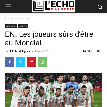
Accueil
A la une
A la une
Sports
EN: Les joueurs sûrs d’être
au Mondial
Par
L'Echo d'Algérie
-
13 mai 2026
313
0