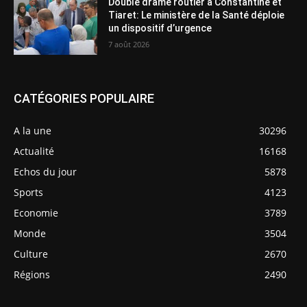
Double drame routier à Constantine et
Tiaret: Le ministère de la Santé déploie
un dispositif d’urgence
7 août 2026
CATÉGORIES POPULAIRE
A la une
30296
Actualité
16168
Echos du jour
5878
Sports
4123
Economie
3789
Monde
3504
Culture
2670
Régions
2490