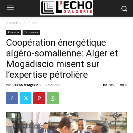
Accueil
A la une
A la une
Economie
Coopération énergétique
algéro-somalienne: Alger et
Mogadiscio misent sur
l’expertise pétrolière
Par
L'Echo d'Algérie
-
13 mai 2026
285
0