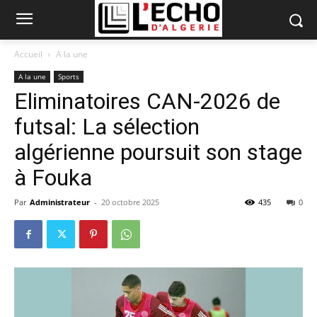
Accueil
A la une
A la une
Sports
Eliminatoires CAN-2026 de
futsal: La sélection
algérienne poursuit son stage
à Fouka
Par
Administrateur
-
20 octobre 2025
435
0