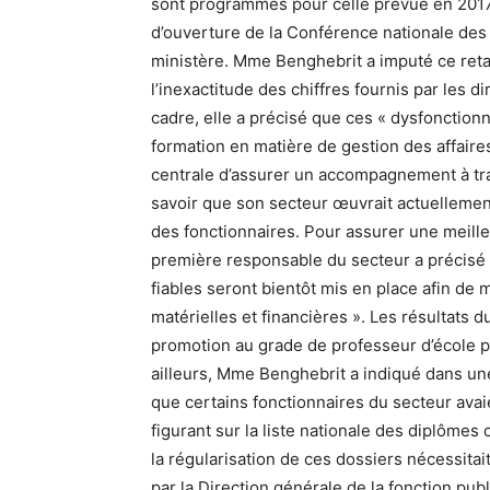
sont programmés pour celle prévue en 2017 »
d’ouverture de la Conférence nationale des 
ministère. Mme Benghebrit a imputé ce reta
l’inexactitude des chiffres fournis par les d
cadre, elle a précisé que ces « dysfoncti
formation en matière de gestion des affaires
centrale d’assurer un accompagnement à trav
savoir que son secteur œuvrait actuellement
des fonctionnaires. Pour assurer une meille
première responsable du secteur a précisé
fiables seront bientôt mis en place afin de
matérielles et financières ». Les résultats d
promotion au grade de professeur d’école pr
ailleurs, Mme Benghebrit a indiqué dans un
que certains fonctionnaires du secteur avaie
figurant sur la liste nationale des diplôme
la régularisation de ces dossiers nécessitait
par la Direction générale de la fonction pub