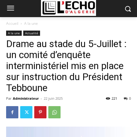
Accueil
A la une
A la une
Actualité
Drame au stade du 5-Juillet :
un comité d’enquête
interministériel mis en place
sur instruction du Président
Tebboune
Par
Administrateur
-
22 juin 2025
221
0