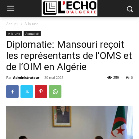
Accueil
A la une
A la une
Actualité
Diplomatie: Mansouri reçoit
les représentants de l’OMS et
de l’OIM en Algérie
Par
Administrateur
-
30 mai 2025
259
0