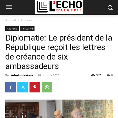
Accueil
A la une
A la une
Actualité
Diplomatie: Le président de la
République reçoit les lettres
de créance de six
ambassadeurs
Par
Administrateur
-
28 octobre 2025
347
0