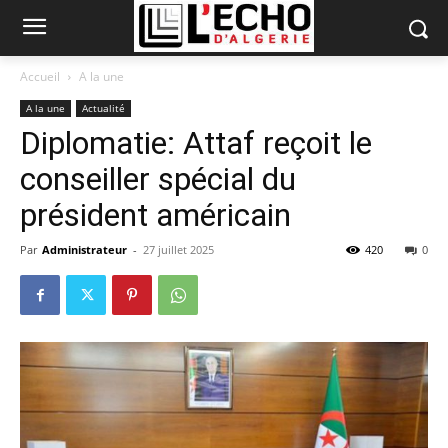
Accueil
A la une
A la une
Actualité
Diplomatie: Attaf reçoit le
conseiller spécial du
président américain
Par
Administrateur
-
27 juillet 2025
420
0