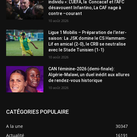
individu »: L’UEFA, la Concacaf et l’AFC
désavouent Infantino, La CAF nage à
contre –courant
10 août 2026
Ligue 1 Mobilis – Préparation de l’inter-
saison: La JSK domine le CS Hammam-
Lif en amical (2-0), le CRB se neutralise
avec le Stade Tunisien (1-1)
10 août 2026
CAN féminine-2026 (demi-finale):
Algérie-Malawi, un duel inédit aux allures
de rendez-vous historique
10 août 2026
CATÉGORIES POPULAIRE
A la une
30347
Actualité
16191