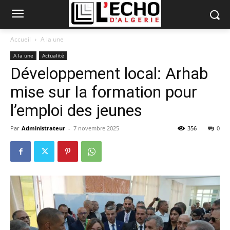
Accueil
A la une
A la une
Actualité
Développement local: Arhab
mise sur la formation pour
l’emploi des jeunes
Par
Administrateur
-
7 novembre 2025
356
0