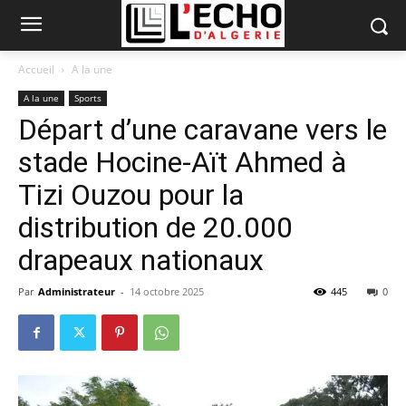
Accueil
A la une
A la une
Sports
Départ d’une caravane vers le
stade Hocine-Aït Ahmed à
Tizi Ouzou pour la
distribution de 20.000
drapeaux nationaux
Par
Administrateur
-
14 octobre 2025
445
0