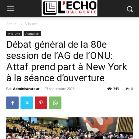
Accueil
A la une
A la une
Actualité
Débat général de la 80e
session de l’AG de l’ONU:
Attaf prend part à New York
à la séance d’ouverture
Par
Administrateur
-
23 septembre 2025
343
0