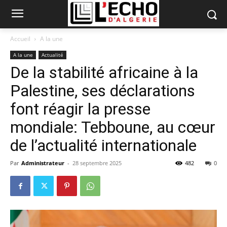
Accueil
A la une
A la une
Actualité
De la stabilité africaine à la
Palestine, ses déclarations
font réagir la presse
mondiale: Tebboune, au cœur
de l’actualité internationale
Par
Administrateur
-
28 septembre 2025
482
0