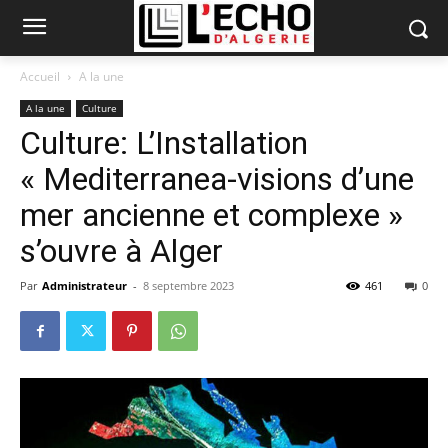
Accueil
A la une
A la une
Culture
Culture: L’Installation
« Mediterranea-visions d’une
mer ancienne et complexe »
s’ouvre à Alger
Par
Administrateur
-
8 septembre 2023
461
0