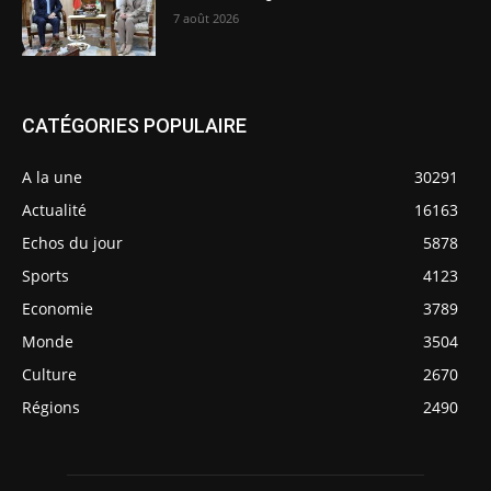
7 août 2026
CATÉGORIES POPULAIRE
A la une
30291
Actualité
16163
Echos du jour
5878
Sports
4123
Economie
3789
Monde
3504
Culture
2670
Régions
2490