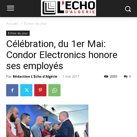
Accueil
Echos du jour
Echos du jour
Célébration, du 1er Mai:
Condor Electronics honore
ses employés
Par
Rédaction L'Echo d'Algérie
-
1 mai 2017
2055
0